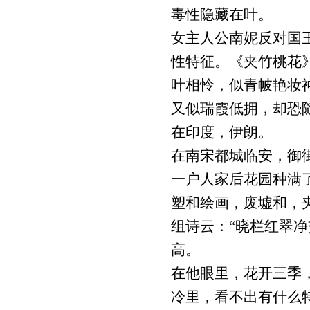
毒性隐藏在叶。
女主人公南妮反对国
性特征。《夹竹桃花
叶相怜，似青帔艳妆
又似瑞霞低拥，却恐
在印度，伊朗。
在南宋都城临安，御
一户人家后花园种满
塑和绘画，废墟和，
组诗云：“晓栏红翠
高。
在他眼里，花开三季
冷里，看不出有什么