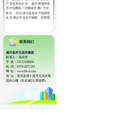
产业化龙头企业， 是河南省的花
木行业网站《河南花木网》主办
单位 ，作为潢川县花卉产业的排
头兵 我公司在生产规模、经营理
念、信息技术方面 对潢川县整个
花卉产业起到带动和促进作用，
目前我公司下辖多个苗圃百余品
种，潢川开元花卉集团配送中心
成立几年来先后为武汉、郑州、
联系我们
唐山、北京、西安、重庆、合
肥、山西等省市组织配送优质苗
木，受到工程主管部位的好评！
潢川县开元花卉集团
本站关键词：
河南苗木，潢川
联系人：吴经理
苗木，河南苗圃，潢川苗圃，苗
手 机：13723108866
木种植基地，苗木价格咨询
电 话：
0376-2072181
网
址：www.bh-d.com
地 址：潢川县潢卜路开元花卉集
团办公楼（距县城2公里路西）