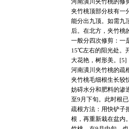
河南潢川夹竹桃的修
夹竹桃顶部分枝有一
能分出九顶。如需九
后。在北方，夹竹桃
一般分四次修剪：一
15℃左右的阳光处
大花艳，树形美。[5]
河南潢川夹竹桃的疏
夹竹桃毛细根生长较
妨碍水分和肥料的渗
至9月下旬。此时根
疏根方法：用快铲子
根，再重新栽在盆内
竹桃，在9月中旬，也