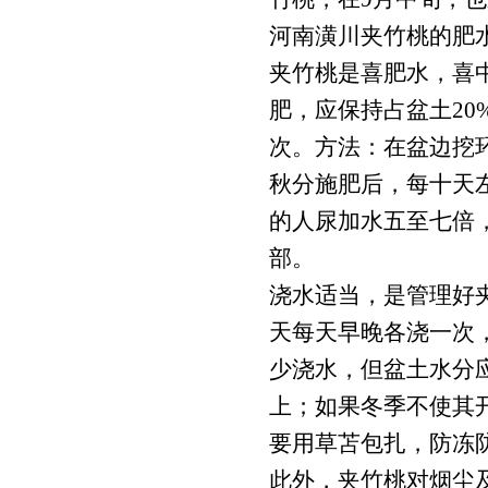
河南潢川夹竹桃的肥
夹竹桃是喜肥水，喜
肥，应保持占盆土20
次。方法：在盆边挖
秋分施肥后，每十天
的人尿加水五至七倍
部。
浇水适当，是管理好
天每天早晚各浇一次
少浇水，但盆土水分应
上；如果冬季不使其
要用草苫包扎，防冻
此外，夹竹桃对烟尘