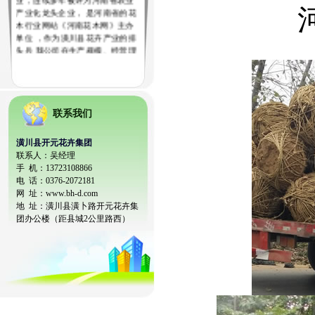
产业化龙头企业， 是河南省的花
木行业网站《河南花木网》主办
单位 ，作为潢川县花卉产业的排
头兵 我公司在生产规模、经营理
念、信息技术方面 对潢川县整个
花卉产业起到带动和促进作用，
目前我公司下辖多个苗圃百余品
种，潢川开元花卉集团配送中心
成立几年来先后为武汉、郑州、
联系我们
唐山、北京、西安、重庆、合
肥、山西等省市组织配送优质苗
木，受到工程主管部位的好评！
潢川县开元花卉集团
本站关键词：
河南苗木，潢川
联系人：吴经理
苗木，河南苗圃，潢川苗圃，苗
手 机：13723108866
木种植基地，苗木价格咨询
电 话：
0376-2072181
网
址：www.bh-d.com
地 址：潢川县潢卜路开元花卉集
团办公楼（距县城2公里路西）