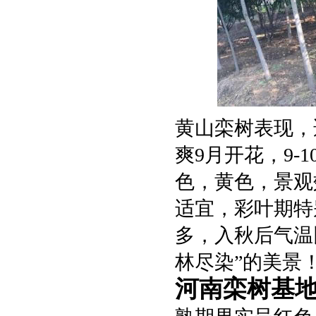
黄山栾树表现，
爽9月开花，9
色，黄色，景
适宜，彩叶期特
多，入秋后气温
林尽染”的美景
河南栾树基